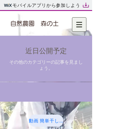
モバイルアプリから参加しよう
自然農園 森の土
近日公開予定
その他のカテゴリーの記事を見まし
ょう。
特集記事
動画 簡単干し柿作り