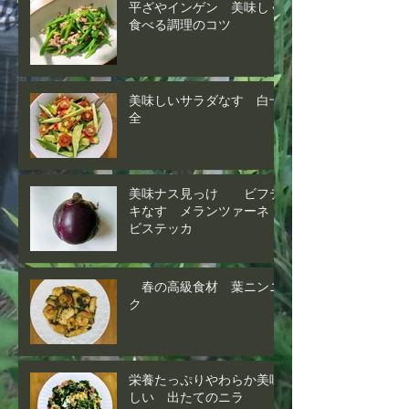
平ざやインゲン 美味しく
食べる調理のコツ
美味しいサラダなす 白十
全
美味ナス見っけ ビフテ
キなす メランツァーネ
ビステッカ
春の高級食材 葉ニンニ
ク
栄養たっぷりやわらか美味
しい 出たてのニラ