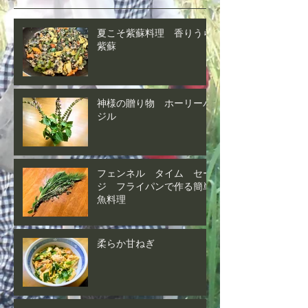
夏こそ紫蘇料理 香りうら
紫蘇
神様の贈り物 ホーリーバ
ジル
フェンネル タイム セー
ジ フライパンで作る簡単
魚料理
柔らか甘ねぎ