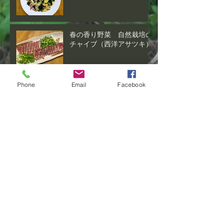
春の香り野菜 自然栽培の
チャイブ（西洋アサツキ）
アーカイブ
Phone
Email
Facebook
2024年7月
（2）
2件の記事
2023年5月
（1）
1件の記事
2023年4月
（1）
1件の記事
2022年10月
（1）
1件の記事
2022年9月
（1）
1件の記事
2022年8月
（1）
1件の記事
2022年5月
（1）
1件の記事
2022年4月
（1）
1件の記事
2021年4月
（1）
1件の記事
2020年12月
（2）
2件の記事
タグから検索