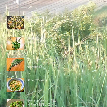
夏こそ紫蘇料理 香りう
ら紫蘇
神様の贈り物 ホーリー
バジル
フェンネル タイム セ
ージ フライパンで作る
簡単魚料理
柔らか甘ねぎ
平ざやインゲン 美味し
く食べる調理のコツ