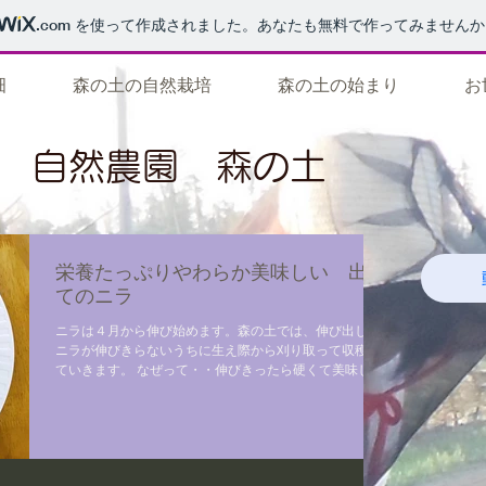
.com
を使って作成されました。あなたも無料で作ってみませんか
畑
森の土の自然栽培
森の土の始まり
お
自然農園 森の土
栄養たっぷりやわらか美味しい 出た
てのニラ
ニラは４月から伸び始めます。森の土では、伸び出した
ニラが伸びきらないうちに生え際から刈り取って収穫し
ていきます。 なぜって・・伸びきったら硬くて美味しく
なくなってしまうからです。 出たてのニラは繊維がとて
も柔らか、甘味があって美味しいんです。...