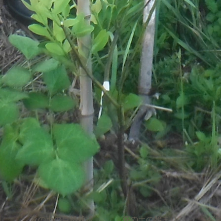
畑
森の土の自然栽培
森の土の始まり
お