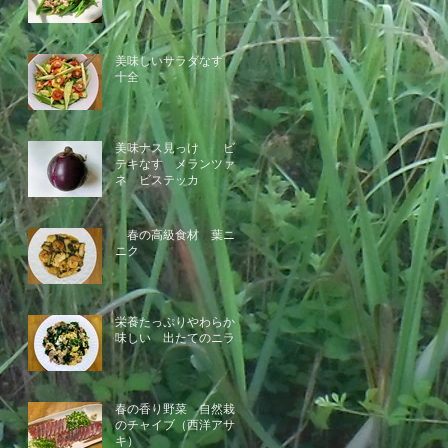
美味しいサラダなす 白
十全
美味ナス見っけ ビフ
テキなす メランツァー
ネ ビステッカ
春の高級食材 葉ニン
ニク
栄養たっぷりやわらか美
味しい 出たてのニラ
春の香り野菜 自然栽培
のチャイブ（西洋アサツ
キ）