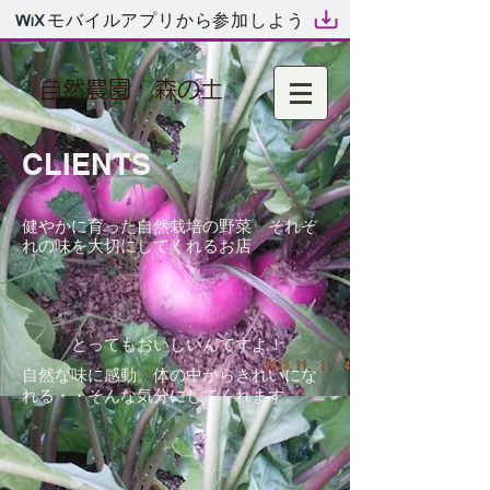
モバイルアプリから参加しよう
自然農園 森の土
CLIENTS
健やかに育った自然栽培の野菜 それぞ
れの味を大切にしてくれるお店
とってもおいしいんですよ！
自然な味に感動。体の中からきれいにな
れる・・そんな気分にしてくれます。