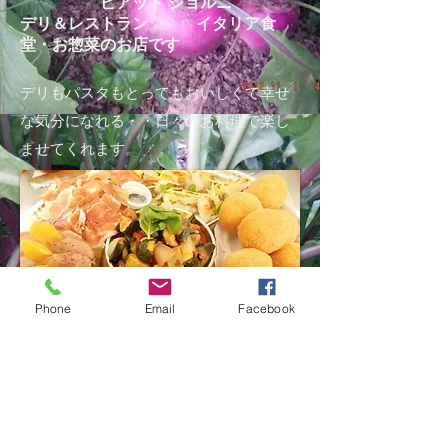
ピアット ジョルニ
デリ＆レストラン イタリア
食
堂・お惣菜のお店です
デリもパスタもとってもおいしくて幸せ
な気分になれる・・日々のお料理で楽し
ませてくれます。
Phone
Email
Facebook