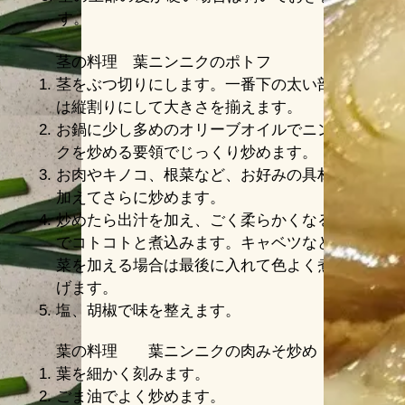
す。
茎の料理 葉ニンニク
のポトフ
茎をぶつ切りにします。​一番下の太い部分
は縦割りにして大きさを揃えます。
​お鍋に少し多めのオリーブオイルでニンニ
クを炒める要領でじっくり炒めます。
お肉やキノコ、根菜など、お好みの具材を
加えてさらに炒めます。
炒めたら出汁を加え、ごく柔らかくなるま
でコトコトと煮込みます。キャベツなど葉
菜を加える場合は最後に入れて色よく煮あ
げます。
塩、胡椒で味を整えます。
葉の料理 葉ニンニクの肉みそ炒め
葉を細かく刻みます。​
ごま油でよく炒めます。