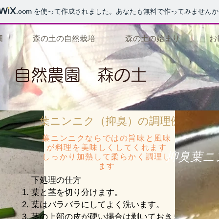
.com
を使って作成されました。あなたも無料で作ってみませんか
畑
森の土の自然栽培
森の土の始まり
お
自然農園 森の土
葉ニンニク（抑臭）の調理例
葉ニンニクならではの旨味と風味
が料理を美味しくしてくれます
​抑臭葉
しっかり加熱して柔らかく調理し
ます
下処理の仕方
葉と茎を切り分けます。​
葉はバラバラにしてよく洗います。
​茎の上部の皮が硬い場合は剥いておきま