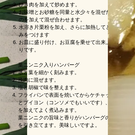
​ひき肉を加えて炒めます。
お味噌とお砂糖を同量と水少々を混ぜたも
のを加えて混ぜ合わせます。
水溶き片栗粉を加え、さらに加熱してとろ
みをつけます
お皿に盛り付け、お豆腐を乗せて出来上が
りです。
葉ニンニク入りハンバーグ
茎と葉を細かく刻みます。​
挽肉に混ぜます。
​塩と胡椒で味を整えます。
フライパンで表面を焼いてからケチャップ
とブイヨン（コンソメでもいいです）、水
を加えてよく煮込みます。
葉ニンニクの旨味と香りがハンバーグの味
を引き立てます。美味しいですよ。