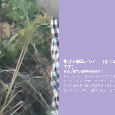
揚げる簡単レシピ
　（きく
です）
素揚げ菊芋の唐辛子味噌和え
きくいも１００gくらいを２cm大に
おいしくするコツは、とろとろにな
揚げた油を少し残して唐辛子（みじ
を止めてよく練り、揚げたきくいも