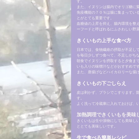
す。
また、イヌリンは腸内でオリゴ糖に
免疫機能の７０％は腸に集まってい
とがとても重要です。
血糖値の上昇を抑え、腸内環境を整
ーフードと呼ばれるにふさわしい野
きくいもの上手な食べ方
日本では、食物繊維の摂取が不足し
を毎日少しずつ食べて、不足しがち
朝食でイヌリンを摂取すると夕食ま
いも入りの味噌汁などがおすすめで
また、唐揚げなどハイカロリーな揚
きくいもの下ごしらえ
皮は剥かず、ブラシでこすります。
す。
よく洗って冷蔵庫に入れておけば、
加熱調理できくいもを美味
きくいもは生や漬物にしても美味し
ととても美味しいです。
生で食べる簡単レシピ