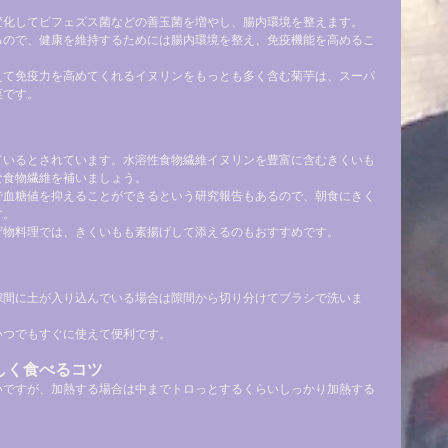
変化してビフェズス菌などの善玉菌を増やし、腸内環境を整えます。
るので、健康を維持するためには腸内環境を整え、免疫機能を高めるこ
えて免疫力を高めてくれるイヌリンをもっとも多く含む菊芋は、スーパ
菜です。
ているとされています。水溶性食物繊維イヌリンを豊富に含むきくいも
な食物繊維を補いましょう。
で血糖値を抑えることができるという研究報告もあるので、朝食にきく
す。
げ物料理では、きくいもも素揚げして添えるのもおすすめです。
隙間に土が入り込んでいる場合は隙間から切り分けてブラシで洗いま
いつでもすぐに使えて便利です。
しく食べるコツ
いですが、加熱する場合は中までトロっとするくらいしっかり加熱する