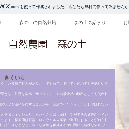
.com
を使って作成されました。あなたも無料で作ってみませんか
畑
森の土の自然栽培
森の土の始まり
お
自然農園 森の土
 きくいも
サクした食感で甘みがあり、生でも煮ても揚げても炒めても美味しい健
野菜として注目を集め、サプリメントや健康食品の原料としても使われ
糖の吸収を緩やかにすることから、天然のインシュリンとも呼ばれてい
くと膵臓はインシュリンをたくさん出し続け、やがてその負担からイン
なります。糖尿病は新型コロナウイルス感染で重症化することが知られ
明、認知症などなど、様々な病気を併発する命に関わる危険な病気で