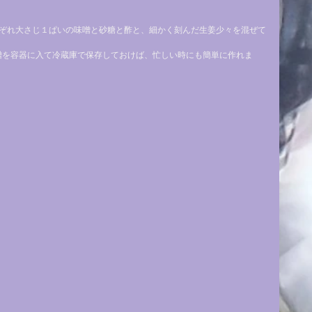
れぞれ大さじ１ぱいの味噌と砂糖と酢と、細かく刻んだ生姜少々を混ぜて
噌を容器に入て冷蔵庫で保存しておけば、忙しい時にも簡単に作れま