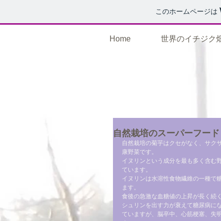
このホームページは
Home
世界のイチジク
自然栽培のスーパーフード
自然栽培の菊芋はクセがなく、サク
康野菜です。
イヌリンという成分を最も多く含む
ています。
イヌリンは水溶性食物繊維の一種で
ます。
食後の急激な血糖値の上昇が長く続
シュリンを出す力が衰えて糖尿病に
ていますが、脳卒中、心筋梗塞、失