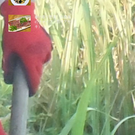
春の香り野菜 自然栽培
のチャイブ（西洋アサツ
キ）