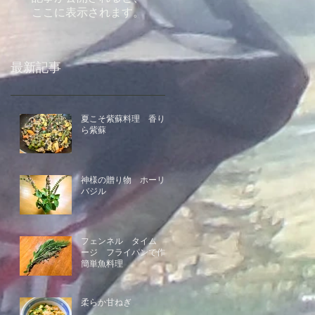
ここに表示されます。
最新記事
夏こそ紫蘇料理 香りう
ら紫蘇
神様の贈り物 ホーリー
バジル
フェンネル タイム セ
ージ フライパンで作る
簡単魚料理
柔らか甘ねぎ