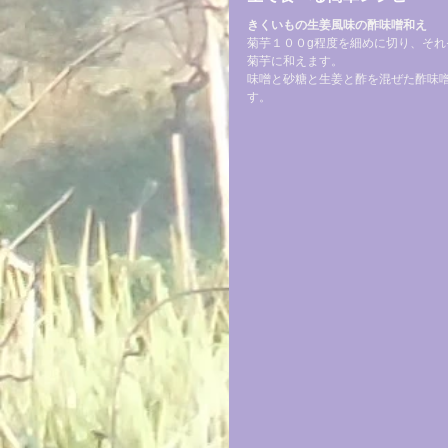
きくいもの生姜風味の酢味噌和え
菊芋１００g程度を細めに切り、そ
菊芋に和えます。
味噌と砂糖と生姜と酢を混ぜた酢味
す。