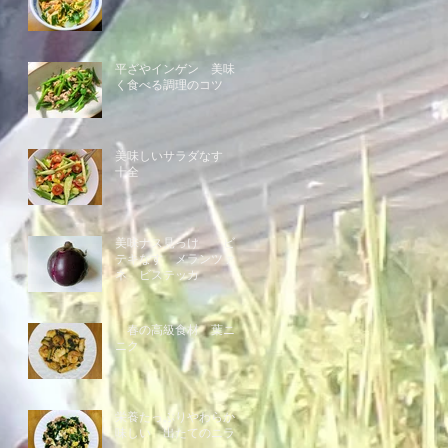
平ざやインゲン 美味し
く食べる調理のコツ
美味しいサラダなす 白
十全
美味ナス見っけ ビフ
テキなす メランツァー
ネ ビステッカ
春の高級食材 葉ニン
ニク
栄養たっぷりやわらか美
味しい 出たてのニラ