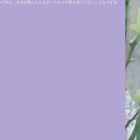
めて加え、水分が飛んだらちぎったわさび菜を加えて少ししんなりする