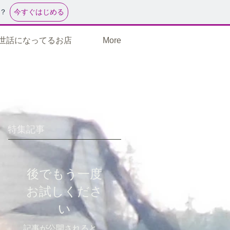
今すぐはじめる
？
世話になってるお店
More
特集記事
後でもう一度
お試しくださ
い
記事が公開されると、