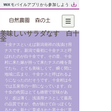
モバイルアプリから参加しよう
自然農園 森の土
美味しいサラダなす 白十
全
十全ナスといえば新潟発祥の浅漬け用
ナスです。新潟で最初に十全ナスと呼
ばれたのが白十全です。その昔、十全
村に来た嫁が持って来たナスの種を育
てたら、とても美味しくて、瞬く間に
地域に広まり、十全ナスと呼ばれるよ
うになったのだそうです。十全村は今
では五泉市の一部になっています。白
十全の肉質はとても緻密で甘味があ
り、皮は薄く、浅漬用ナスとして最高
の品質ですが、色が抜けて白っぽくな
るため、新たに育成された黒十全に置