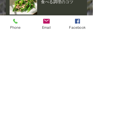
食べる調理のコツ
美味しいサラダなす 白十
Phone
Email
Facebook
全
美味ナス見っけ ビフテ
キなす メランツァーネ
ビステッカ
春の高級食材 葉ニンニ
ク
栄養たっぷりやわらか美味
しい 出たてのニラ