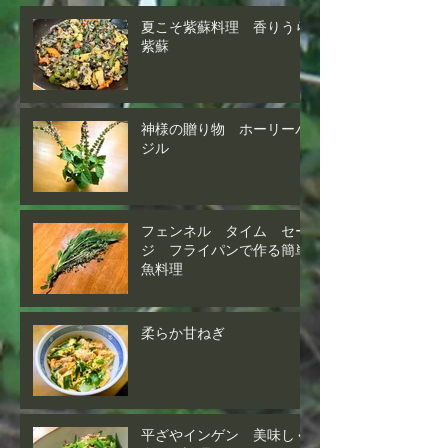
夏こそ紫蘇料理 香りうら
紫蘇
神様の贈り物 ホーリーバ
ジル
フェンネル タイム セー
ジ フライパンで作る簡単
魚料理
柔らか甘ねぎ
平ざやインゲン 美味しく