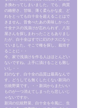
き換わってしまいました。でも、肉質
の緻密さ、甘味、薄く柔らかな皮、ど
れをとっても白十全を超えることはで
きません。昔食べたあの美味しかった
十全ナスの浅漬けが忘れられず、八百
屋さんを探しまわったこともありまし
たが、白十全はすでに幻のナスになっ
ていました。そこで種を探し、栽培す
ることに・・
今、家で浅漬けを作る人はほとんどい
ないですね。上手に漬けることも難し
いし・・
幻のなす、白十全の品質は最高なんで
す。どうしても無くしたくない新潟の
伝統野菜です。・・新潟からまたいい
ものが一つ消えてしまったら悲しいじ
ゃないですか。
新潟の伝統野菜、白十全を今風に、生